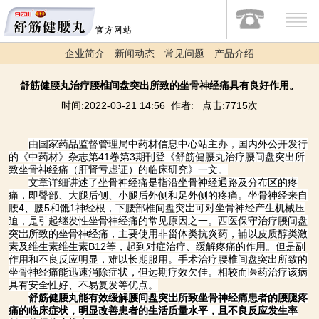
企业简介
新闻动态
常见问题
产品介绍
舒筋健腰丸治疗腰椎间盘突出所致的坐骨神经痛具有良好作用。
时间:2022-03-21 14:56 作者: 点击:7715次
由国家药品监督管理局中药材信息中心站主办，国内外公开发行
的《中药材》杂志第41卷第3期刊登《舒筋健腰丸治疗腰间盘突出所
致坐骨神经痛（肝肾亏虚证）的临床研究》一文。
文章详细讲述了坐骨神经痛是指沿坐骨神经通路及分布区的疼
痛，即臀部、大腿后侧、小腿后外侧和足外侧的疼痛。坐骨神经来自
腰4、腰5和骶1神经根，下腰部椎间盘突岀可对坐骨神经产生机械压
迫，是引起继发性坐骨神经痛的常见原因之一。西医保守治疗腰间盘
突岀所致的坐骨神经痛，主要使用非甾体类抗炎药，辅以皮质醇类激
素及维生素维生素B12等，起到对症治疗、缓解疼痛的作用。但是副
作用和不良反应明显，难以长期服用。手术治疗腰椎间盘突出所致的
坐骨神经痛能迅速消除症状，但远期疗效欠佳。相较而医药治疗该病
具有安全性好、不易复发等优点。
舒筋健腰丸能有效缓解腰间盘突岀所致坐骨神经痛患者的腰腿疼
痛的临床症状，明显改善患者的生活质量水平，且不良反应发生率