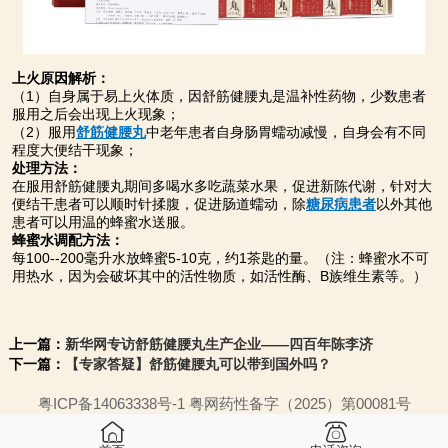
上火原因解析：
（1）自身属于易上火体质，因舒筋健腰丸是温补性药物，少数患者
服用之后会出现上火现象；
（2）服用
舒筋健腰丸
中老年患者自身肠胃蠕动减慢，自身会有不同
程度大便结干现象；
处理方法：
在服用舒筋健腰丸期间多喝水多吃蔬菜水果，促进新陈代谢，针对大
便结干患者可以顺时针揉腹，促进肠道蠕动，除
糖尿病患者
以外其他
患者可以用温的蜂蜜水送服。
蜂蜜水调配方法：
每100--200毫升水放蜂蜜5-10克，约1茶匙的量。（注：蜂蜜水不可
用热水，因为会破坏其中的活性物质，如活性酶、B族维生素等。）
上一篇：
新华网专访舒筋健腰丸生产企业——四百年陈李济
下一篇：
【专家答疑】舒筋健腰丸可以带到国外吗？
粤ICP备14063338号-1 粤网药性备字（2025）第00081号